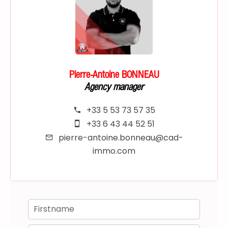
Pierre-Antoine BONNEAU
Agency manager
+33 5 53 73 57 35
+33 6 43 44 52 51
pierre-antoine.bonneau@cad-
immo.com