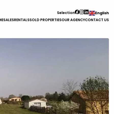
Selection
English
ME
SALES
RENTALS
SOLD PROPERTIES
OUR AGENCY
CONTACT US