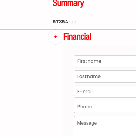
Summary
5735
Area
Financial
+