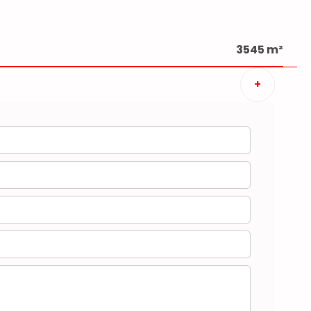
3545 m²
+