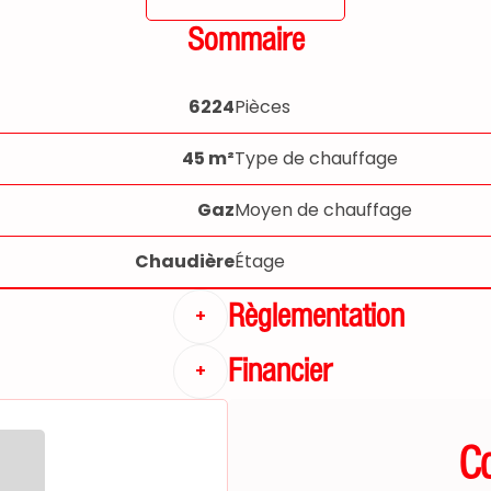
Sommaire
6224
Pièces
45 m²
Type de chauffage
Gaz
Moyen de chauffage
Chaudière
Étage
Règlementation
+
Financier
+
C