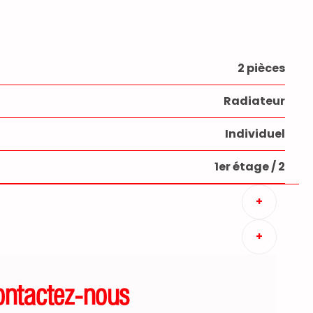
2 pièces
Radiateur
Individuel
1er étage / 2
+
+
ontactez-nous