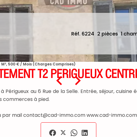
Réf. 6224
2 pièces
1 cha
 M², 500 € / Mois (Charges Comprises)
TEMENT T2 PERIGUEUX CENTRE
 à Périgueux au 6 Rue de la Selle. Entrée, séjour, cuisi
ous commerces à pied.
35 ou par mail contact@cad-immo.com www.cad-immo.com