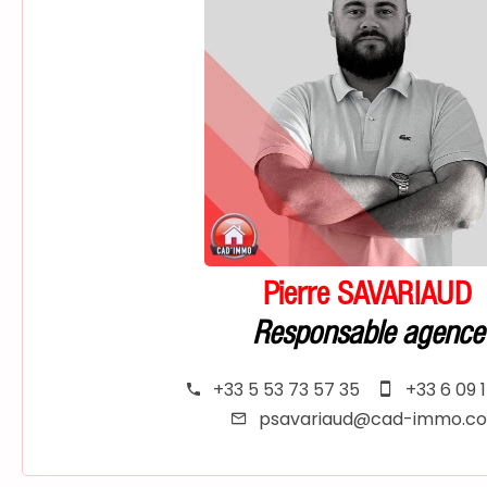
Pierre SAVARIAUD
Responsable agence
+33 5 53 73 57 35
+33 6 09 
psavariaud@cad-immo.c