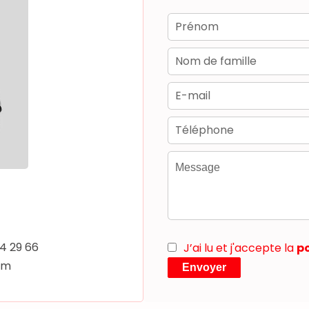
14 29 66
J’ai lu et j'accepte la
po
om
Envoyer