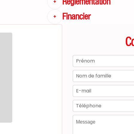
Règlementation
+
Financier
+
C