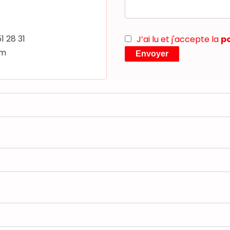
51 28 31
J’ai lu et j'accepte la
po
om
Envoyer