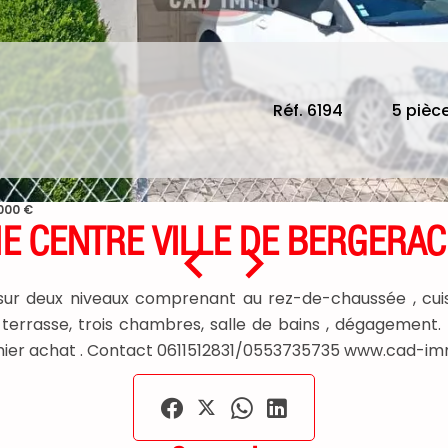
Réf. 6194
5 pièc
 000 €
 CENTRE VILLE DE BERGERAC
ur deux niveaux comprenant au rez-de-chaussée , cuisin
terrasse, trois chambres, salle de bains , dégagement. 
premier achat . Contact 0611512831/0553735735 www.cad-