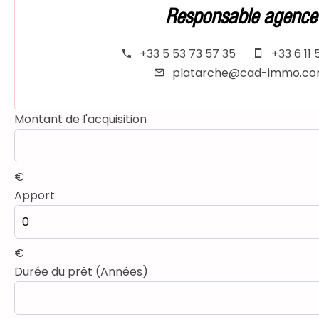
Responsable agence
+33 5 53 73 57 35
+33 6 11 
platarche@cad-immo.c
Montant de l'acquisition
€
Apport
€
Durée du prêt (Années)