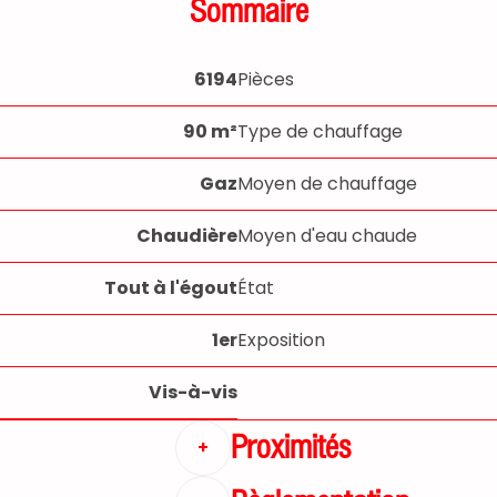
Sommaire
6194
Pièces
90 m²
Type de chauffage
Gaz
Moyen de chauffage
Chaudière
Moyen d'eau chaude
Tout à l'égout
État
1er
Exposition
Vis-à-vis
Proximités
+