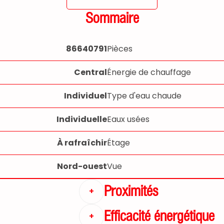
Sommaire
86640791
Pièces
Central
Énergie de chauffage
Individuel
Type d'eau chaude
Individuelle
Eaux usées
À rafraîchir
Étage
Nord-ouest
Vue
Proximités
+
Efficacité énergétique
+