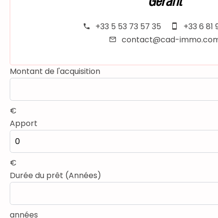
Gérant
+33 5 53 73 57 35
+33 6 81 
contact@cad-immo.co
Montant de l'acquisition
€
Apport
€
Durée du prêt (Années)
années