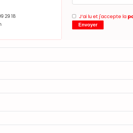
99 29 18
J’ai lu et j'accepte la
po
m
Envoyer