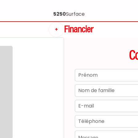
5250
Surface
Financier
+
C