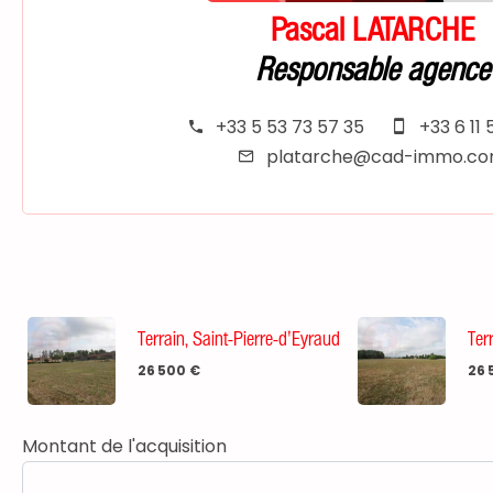
Pascal LATARCHE
Responsable agence
+33 5 53 73 57 35
+33 6 11 
platarche@cad-immo.c
Terrain, Saint-Pierre-d'Eyraud
Ter
26 500 €
26 
Montant de l'acquisition