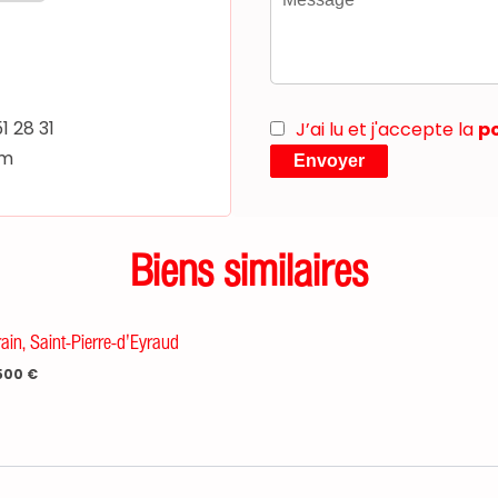
51 28 31
J’ai lu et j'accepte la
po
om
Envoyer
Biens similaires
rain, Saint-Pierre-d'Eyraud
500 €